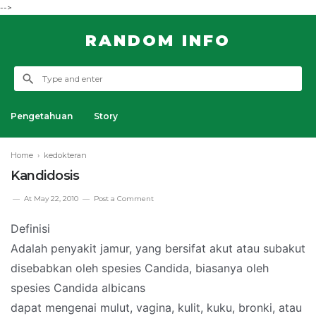
-->
RANDOM INFO
Pengetahuan
Story
Home
›
kedokteran
Kandidosis
At
May 22, 2010
Post a Comment
Definisi
Adalah penyakit jamur, yang bersifat akut atau subakut
disebabkan oleh spesies Candida, biasanya oleh
spesies Candida albicans
dapat mengenai mulut, vagina, kulit, kuku, bronki, atau