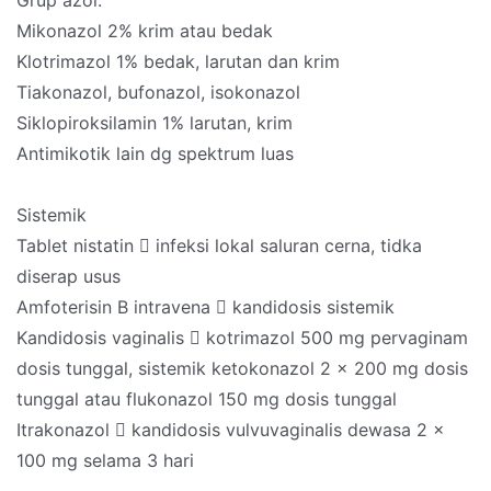
Grup azol:
Mikonazol 2% krim atau bedak
Klotrimazol 1% bedak, larutan dan krim
Tiakonazol, bufonazol, isokonazol
Siklopiroksilamin 1% larutan, krim
Antimikotik lain dg spektrum luas
Sistemik
Tablet nistatin  infeksi lokal saluran cerna, tidka
diserap usus
Amfoterisin B intravena  kandidosis sistemik
Kandidosis vaginalis  kotrimazol 500 mg pervaginam
dosis tunggal, sistemik ketokonazol 2 x 200 mg dosis
tunggal atau flukonazol 150 mg dosis tunggal
Itrakonazol  kandidosis vulvuvaginalis dewasa 2 x
100 mg selama 3 hari