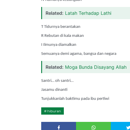
Related:
Latah Terhadap Lathi
T Tidurnya berantakan
R Rebutan di kala makan
I Ilmunya diamalkan
Semuanya demi agama, bangsa dan negara
Related:
Moga Bunda Disayang Allah
Santri… oh santri…
Jasamu dinanti
Tunjukkanlah baktimu pada ibu pertiwi
hiburan