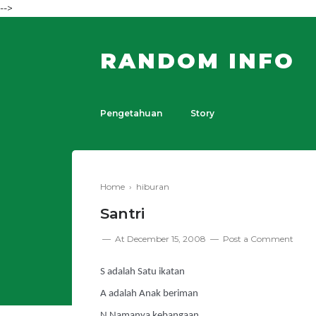
-->
RANDOM INFO
Pengetahuan
Story
Home
›
hiburan
Santri
At
December 15, 2008
Post a Comment
S adalah Satu ikatan
A adalah Anak beriman
N Namanya
kebangaan