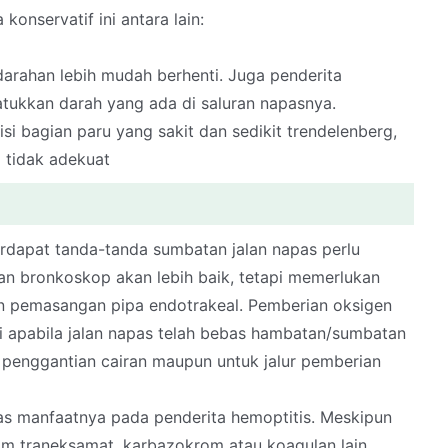
konservatif ini antara lain:
arahan lebih mudah berhenti. Juga penderita
atukkan darah yang ada di saluran napasnya.
si bagian paru yang sakit dan sedikit trendelenberg,
a tidak adekuat
 terdapat tanda-tanda sumbatan jalan napas perlu
an bronkoskop akan lebih baik, tetapi memerlukan
kan pemasangan pipa endotrakeal. Pemberian oksigen
ti apabila jalan napas telah bebas hambatan/sumbatan
k penggantian cairan maupun untuk jalur pemberian
as manfaatnya pada penderita hemoptitis. Meskipun
sam traneksamat, karbazokrom atau koagulan lain