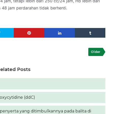
4 jam, tetapi lebih dari 250 cc/24 jam, Hb lebih dari
48 jam perdarahan tidak berhenti.
Older
elated Posts
deoxycytidine (ddC)
a penyerta yang ditimbulkannya pada balita di