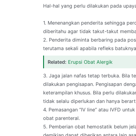
Hal-hal yang perlu dilakukan pada upaya 
1. Menenangkan penderita sehingga perd
diberitahu agar tidak takut-takut memb
2. Penderita diminta berbaring pada posi
terutama sekali apabila refleks batukny
Related:
Erupsi Obat Alergik
3. Jaga jalan nafas tetap terbuka. Bila
dilakukan pengisapan. Pengisapan deng
keterampilan khusus. Bila perlu dilaku
tidak selalu diperlukan dan hanya berar
4. Pemasangan “IV line” atau IVFD untu
obat parenteral.
5. Pemberian obat hemostatik belum jel
demikian dapat diberikan antara lain a