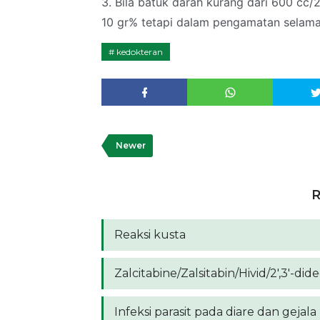
3. Bila batuk darah kurang dari 600 cc/2
10 gr% tetapi dalam pengamatan selama 
kedokteran
Newer
R
Reaksi kusta
Zalcitabine/Zalsitabin/Hivid/2',3'-di
Infeksi parasit pada diare dan gejal