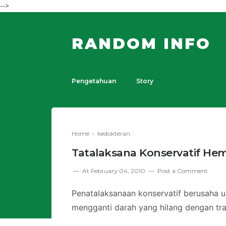
-->
RANDOM INFO
Pengetahuan
Story
Home
›
kedokteran
Tatalaksana Konservatif Hem
At
February 04, 2010
Post a Comment
Penatalaksanaan konservatif berusaha u
mengganti darah yang hilang dengan tra