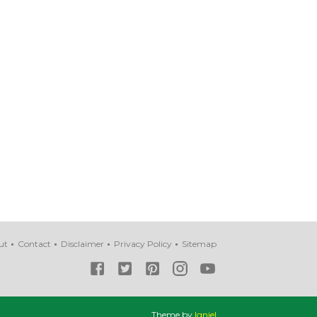
ut
Contact
Disclaimer
Privacy Policy
Sitemap
Theme by
Igniel