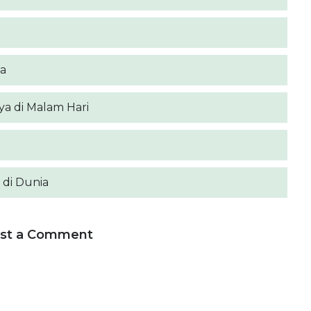
a
 di Malam Hari
 di Dunia
st a Comment