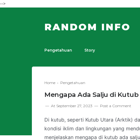
-->
RANDOM INFO
Pengetahuan
Story
Home
›
Pengetahuan
Mengapa Ada Salju di Kutub 
At
September 27, 2023
Post a Comment
Di kutub, seperti Kutub Utara (Arktik) d
kondisi iklim dan lingkungan yang men
menjelaskan mengapa di kutub ada salju